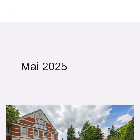
Zum
Inhalt
springen
Mai 2025
Herrentag
bei
Raunigks