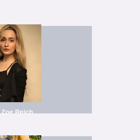
 Showtanz 1
nz- und Musicalschule Luckau e.V."
Jugend und Showtanz
agogin, Choreografin, Tanzpädagogin
lpädagogik & Management, M.A. Soziale
e Bühnenkunst im Fach Musical
anzlehrerin
 Zoe Reich