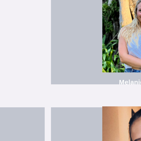
Ensemble:
Mitgliedschaft: "Studio77, Tan
B.A. Förderpädagogik / Germa
Übungsleiterin Ki
Melani
Ensemble: Showtanz