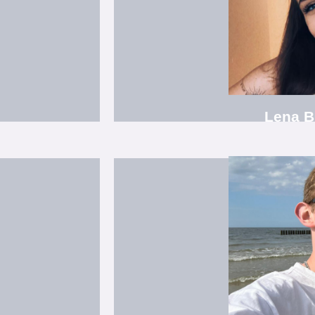
Luckau", Fußballverei
.V."
Mitgliedschaften: "Studio77, Tanz- und
Ausbildu
Übungsleiter
Lena B
wtanz 2
Tanzschüler Ensemble Hip-Hop-J
Studium zum Bachelor of 
ini
Tanzschüler / Übungslei