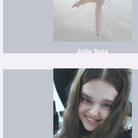
Mitgliedschaft: "Studio77, Tanz- und Musicalschule Luckau e
Bachelor Professional - Wirtschaftsfachwirt
Übungsleiterin
Julia Sura
Tanzschülerin Ensemble: Hip-Hop-Jazz, Klassischer Tanz, Sho
Ausbildung zur Erzieherin
Tanzschülerin / Übungsleiterin Bamb