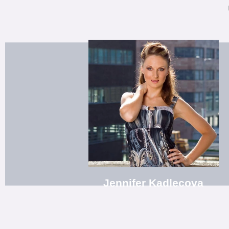
Ensemble: Showtanz 1
Mitgliedschaften: "Studio77, Tanz- und Musicalschule Luckau 
Kinder und Jugend
anerkannte Erzieherin, freiberufliche Choreografin, Tanzpädagogi
Profi-Tänzerin- Zeitgenössischer Bühnentanz (Modern, Klassik, Jaz
leitende Tanzlehrerin
Jennifer Kadlecova