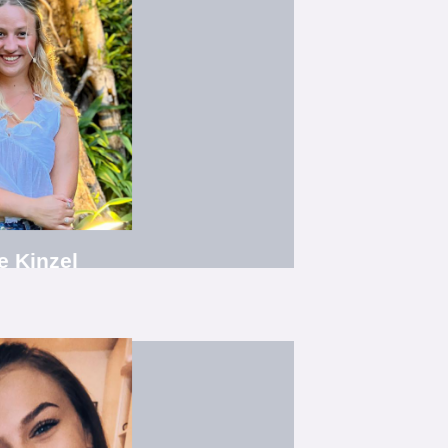
 Showtanz 1
z- und Musicalschule Luckau e.V."
nistik, M. Ed. Förderpädagogik
nderballett / Jazz
e Kinzel
 1, Klassischer Tanz