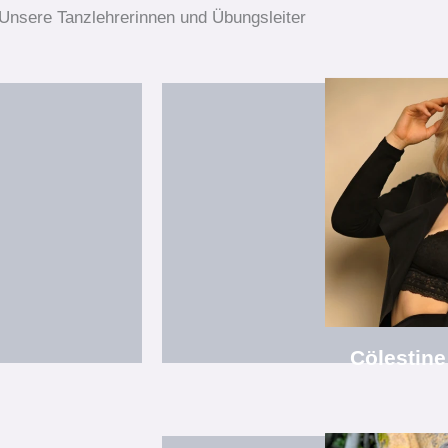
Unsere Tanzlehrerinnen und Übungsleiter
Ensemble:
Mitgliedschaften: "Studio77, Ta
e.V."
Ensemble Kinder- 
Arbeit, freiberufliche Gesangspäd
n Ensemble,
Diplom-Sozialpädagogin, B.A. Sozia
z) Staatlich
Darstellerin für dramatisch
leitende T
Cölestine