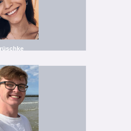
n " FSV Rot-Weiß-Luckau"
 Musicalschule Luckau e.V.", "Theaterloge
ng zur OTA
in Jazz Teens
rüschke
azz, Klassischer Tanz, Showtanz 2
Arts Gesundheitspsychologie
ter Kinderballett / Jazz