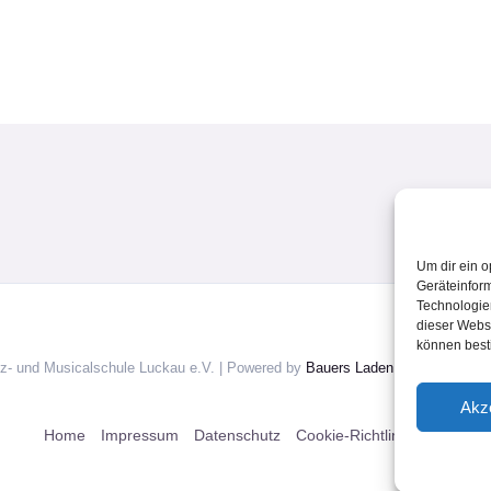
Um dir ein o
Geräteinfor
Technologien
dieser Websi
können best
z- und Musicalschule Luckau e.V. | Powered by
Bauers Laden Luckau
Akz
Home
Impressum
Datenschutz
Cookie-Richtlinie (EU)