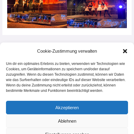
←
Vorheriger Beitrag
Nächster Beitrag
→
Cookie-Zustimmung verwalten
Um dir ein optimales Erlebnis zu bieten, verwenden wir Technologien wie
Cookies, um Geräteinformationen zu speichern und/oder darauf
zuzugreifen. Wenn du diesen Technologien zustimmst, können wir Daten
wie das Surfverhalten oder eindeutige IDs auf dieser Website verarbeiten.
Wenn du deine Zustimmung nicht erteilst oder zurückziehst, können
© 2026 Tanz- und Musicalschule Luckau e.V. | Powered by
Bauers Laden
bestimmte Merkmale und Funktionen beeinträchtigt werden.
Luckau
Akzeptieren
Home
Ablehnen
Impressum