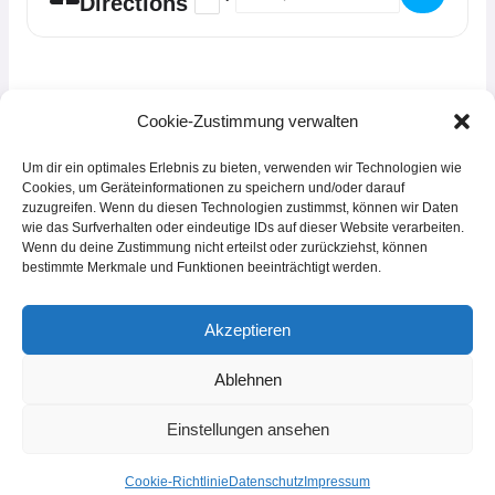
Directions
Cookie-Zustimmung verwalten
Um dir ein optimales Erlebnis zu bieten, verwenden wir Technologien wie
Cookies, um Geräteinformationen zu speichern und/oder darauf
zuzugreifen. Wenn du diesen Technologien zustimmst, können wir Daten
wie das Surfverhalten oder eindeutige IDs auf dieser Website verarbeiten.
Wenn du deine Zustimmung nicht erteilst oder zurückziehst, können
© 2026 Tanz- und Musicalschule Luckau e.V. | Powered by
Bauers Laden
bestimmte Merkmale und Funktionen beeinträchtigt werden.
Luckau
Akzeptieren
Home
Ablehnen
Impressum
Einstellungen ansehen
Datenschutz
Cookie-Richtlinie (EU)
Cookie-Richtlinie
Datenschutz
Impressum