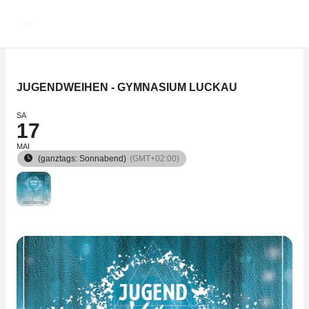
Zum
Inhalt
springen
JUGENDWEIHEN - GYMNASIUM LUCKAU
SA
17
MAI
(ganztags: Sonnabend)
(GMT+02:00)